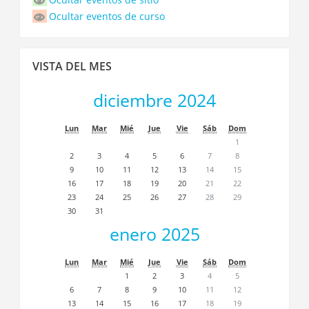
eventos
Ocultar eventos de curso
Saltar
VISTA DEL MES
Vista
del
diciembre 2024
Mes
Lun
Mar
Mié
Jue
Vie
Sáb
Dom
1
2
3
4
5
6
7
8
9
10
11
12
13
14
15
16
17
18
19
20
21
22
23
24
25
26
27
28
29
30
31
enero 2025
Lun
Mar
Mié
Jue
Vie
Sáb
Dom
1
2
3
4
5
6
7
8
9
10
11
12
13
14
15
16
17
18
19