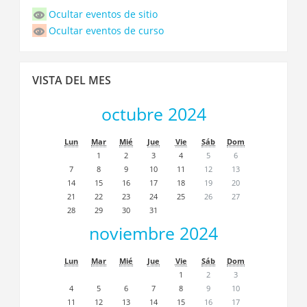
de
Ocultar eventos de sitio
eventos
Ocultar eventos de curso
Saltar
VISTA DEL MES
Vista
del
octubre 2024
Mes
Lun
Mar
Mié
Jue
Vie
Sáb
Dom
1
2
3
4
5
6
7
8
9
10
11
12
13
14
15
16
17
18
19
20
21
22
23
24
25
26
27
28
29
30
31
noviembre 2024
Lun
Mar
Mié
Jue
Vie
Sáb
Dom
1
2
3
4
5
6
7
8
9
10
11
12
13
14
15
16
17