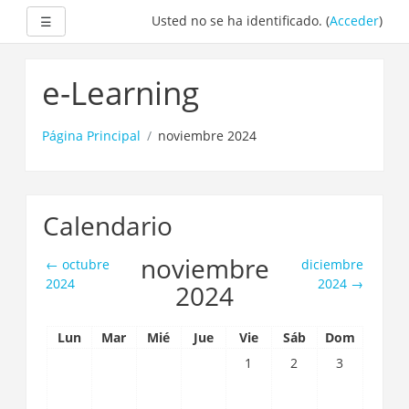
Expandir
Usted no se ha identificado. (
Acceder
)
☰
Saltar
a
e-Learning
contenido
principal
Página Principal
noviembre 2024
Calendario
noviembre
←
octubre
diciembre
2024
2024
→
2024
Lun
Mar
Mié
Jue
Vie
Sáb
Dom
1
2
3