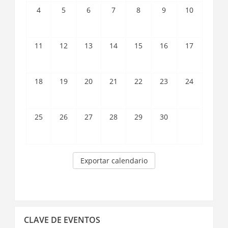
4
5
6
7
8
9
10
11
12
13
14
15
16
17
18
19
20
21
22
23
24
25
26
27
28
29
30
Exportar calendario
Saltar
CLAVE DE EVENTOS
Clave