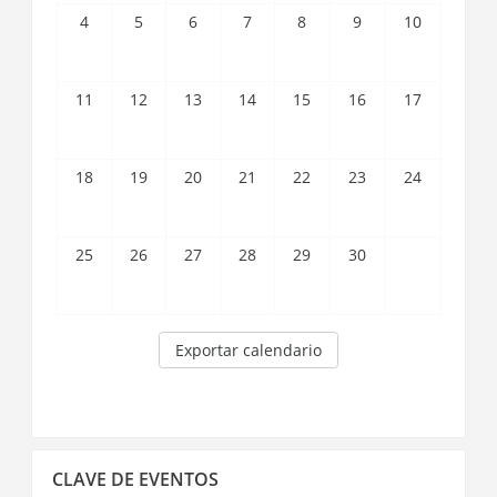
4
5
6
7
8
9
10
11
12
13
14
15
16
17
18
19
20
21
22
23
24
25
26
27
28
29
30
Exportar calendario
Saltar
CLAVE DE EVENTOS
Clave