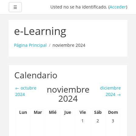
Expandir
Usted no se ha identificado. (
Acceder
)
☰
Saltar
a
e-Learning
contenido
principal
Página Principal
noviembre 2024
Calendario
noviembre
←
octubre
diciembre
2024
2024
→
2024
Lun
Mar
Mié
Jue
Vie
Sáb
Dom
1
2
3