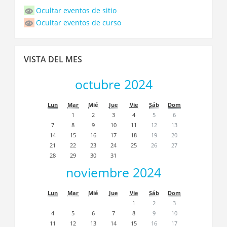
de
Ocultar eventos de sitio
eventos
Ocultar eventos de curso
Saltar
VISTA DEL MES
Vista
del
octubre 2024
Mes
Lun
Mar
Mié
Jue
Vie
Sáb
Dom
1
2
3
4
5
6
7
8
9
10
11
12
13
14
15
16
17
18
19
20
21
22
23
24
25
26
27
28
29
30
31
noviembre 2024
Lun
Mar
Mié
Jue
Vie
Sáb
Dom
1
2
3
4
5
6
7
8
9
10
11
12
13
14
15
16
17