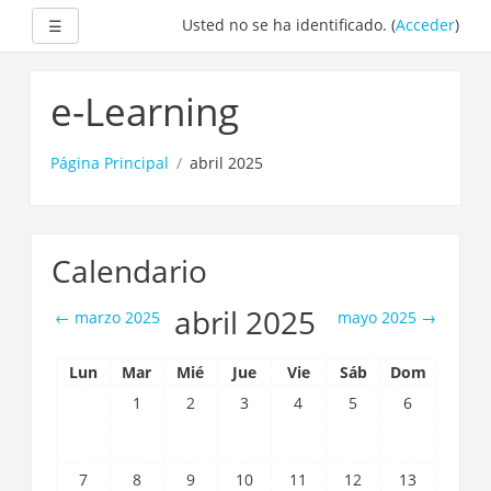
Expandir
Usted no se ha identificado. (
Acceder
)
☰
Saltar
a
e-Learning
contenido
principal
Página Principal
abril 2025
Calendario
abril 2025
←
marzo 2025
mayo 2025
→
Lun
Mar
Mié
Jue
Vie
Sáb
Dom
1
2
3
4
5
6
7
8
9
10
11
12
13