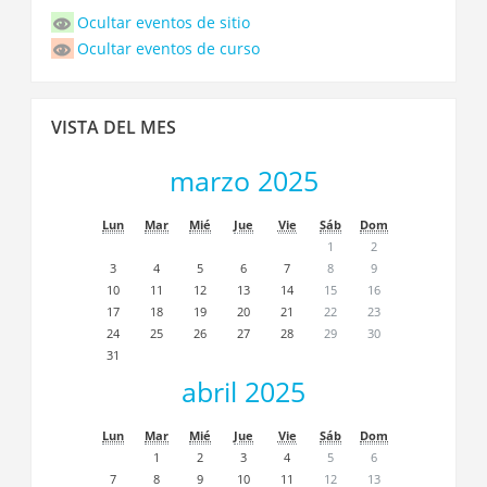
de
Ocultar eventos de sitio
eventos
Ocultar eventos de curso
Saltar
VISTA DEL MES
Vista
del
marzo 2025
Mes
Lun
Mar
Mié
Jue
Vie
Sáb
Dom
1
2
3
4
5
6
7
8
9
10
11
12
13
14
15
16
17
18
19
20
21
22
23
24
25
26
27
28
29
30
31
abril 2025
Lun
Mar
Mié
Jue
Vie
Sáb
Dom
1
2
3
4
5
6
7
8
9
10
11
12
13