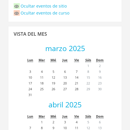
de
Ocultar eventos de sitio
eventos
Ocultar eventos de curso
Saltar
VISTA DEL MES
Vista
del
marzo 2025
Mes
Lun
Mar
Mié
Jue
Vie
Sáb
Dom
1
2
3
4
5
6
7
8
9
10
11
12
13
14
15
16
17
18
19
20
21
22
23
24
25
26
27
28
29
30
31
abril 2025
Lun
Mar
Mié
Jue
Vie
Sáb
Dom
1
2
3
4
5
6
7
8
9
10
11
12
13