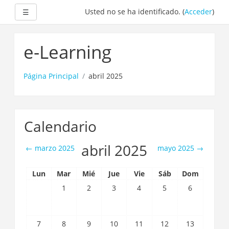
Expandir
Usted no se ha identificado. (
Acceder
)
☰
Saltar
a
e-Learning
contenido
principal
Página Principal
abril 2025
Calendario
abril 2025
←
marzo 2025
mayo 2025
→
Lun
Mar
Mié
Jue
Vie
Sáb
Dom
1
2
3
4
5
6
7
8
9
10
11
12
13