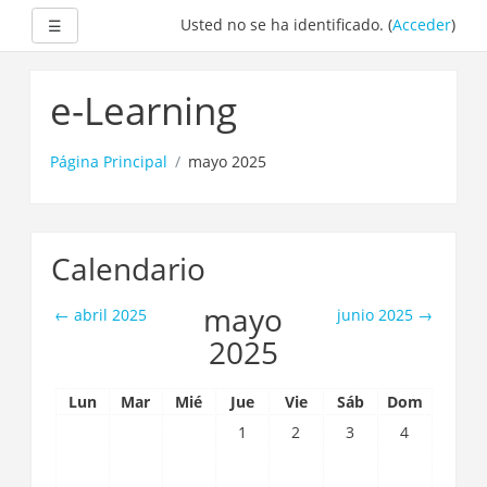
Expandir
Usted no se ha identificado. (
Acceder
)
☰
Saltar
a
e-Learning
contenido
principal
Página Principal
mayo 2025
Calendario
mayo
←
abril 2025
junio 2025
→
2025
Lun
Mar
Mié
Jue
Vie
Sáb
Dom
1
2
3
4