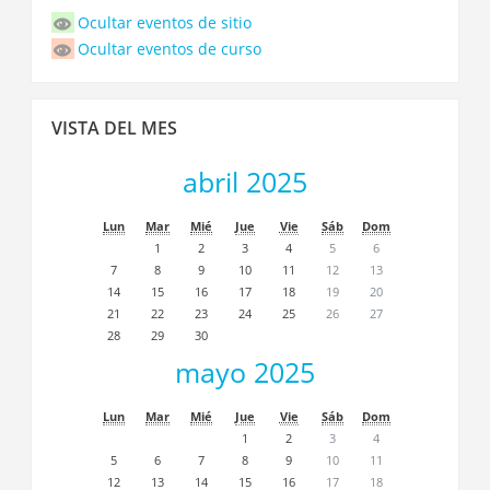
de
Ocultar eventos de sitio
eventos
Ocultar eventos de curso
Saltar
VISTA DEL MES
Vista
del
abril 2025
Mes
Lun
Mar
Mié
Jue
Vie
Sáb
Dom
1
2
3
4
5
6
7
8
9
10
11
12
13
14
15
16
17
18
19
20
21
22
23
24
25
26
27
28
29
30
mayo 2025
Lun
Mar
Mié
Jue
Vie
Sáb
Dom
1
2
3
4
5
6
7
8
9
10
11
12
13
14
15
16
17
18