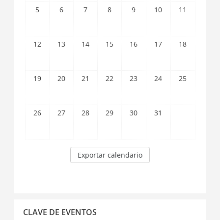
5
6
7
8
9
10
11
12
13
14
15
16
17
18
19
20
21
22
23
24
25
26
27
28
29
30
31
Exportar calendario
Saltar
CLAVE DE EVENTOS
Clave